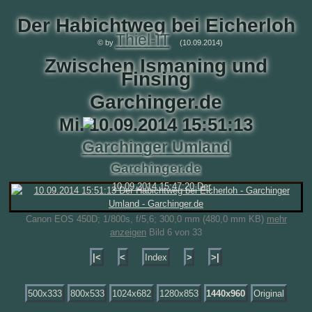
Der Habichtweg bei Eicherloh
Thiel-IT
© by
(10.09.2014)
Zwischen Ismaning und
Finsing
Garchinger.de
Mi. 10.09.2014 15:51:13
Garchinger Umland
Garchinger.de
Canon EOS 450D; 1/800s, f/5,6; 300,0 mm (480,0 mm KB)
mehr
anzeigen
Bild 6 von 33
|<
<
Index
>
>|
500x333
800x533
1024x682
1280x853
1440x960
Original