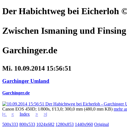
Der Habichtweg bei Eicherloh
©
Zwischen Ismaning und Finsing
Garchinger.de
Mi. 10.09.2014 15:56:51
Garchinger Umland
Garchinger.de
Canon EOS 450D; 1/800s, f/13,0; 300,0 mm (480,0 mm KB)
mehr a
|<
<
Index
>
>|
500x333
800x533
1024x682
1280x853
1440x960
Original