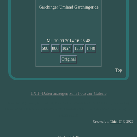
Mi. 10.09.2014 16:25:48
500
800
1024
1280
1440
Original
Top
EXIF-Daten anzeigen
zum Foto
zur Galerie
Mozilla/5.0 (Linux; Android 14; Pixel 8) AppleWebKit/537.36 (KHTML, like Gecko)
Chrome/131.0.0.0 Mobile Safari/537.36; ClaudeBot/1.0; +claudebot@anthropic.com) -
7.4.33-nmm8
Created by:
Thiel-IT
© 2026