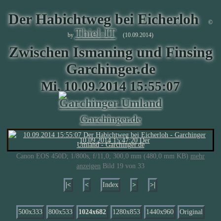
Der Habichtweg bei Eicherloh
©
Thiel-IT
by
(10.09.2014)
Zwischen Ismaning und Finsing
Garchinger.de
Mi. 10.09.2014 15:55:07
Garchinger Umland
Garchinger.de
Canon EOS 450D; 1/800s, f/11,0; 300,0 mm (480,0 mm KB)
mehr
anzeigen
Bild 19 von 33
|<
<
Index
>
>|
500x333
800x533
1024x682
1280x853
1440x960
Original