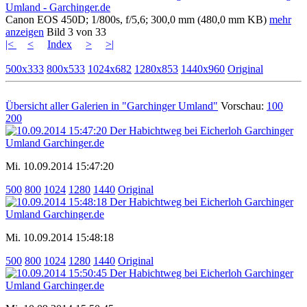
Canon EOS 450D; 1/800s, f/5,6; 300,0 mm (480,0 mm KB)
mehr
anzeigen
Bild 3 von 33
|<
<
Index
>
>|
500x333
800x533
1024x682
1280x853
1440x960
Original
Übersicht aller Galerien in "Garchinger Umland"
Vorschau:
100
200
Mi. 10.09.2014 15:47:20
500
800
1024
1280
1440
Original
Mi. 10.09.2014 15:48:18
500
800
1024
1280
1440
Original