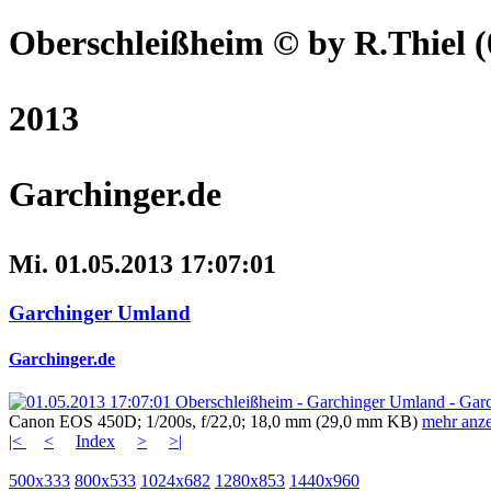
Oberschleißheim
© by R.Thiel
(
2013
Garchinger.de
Mi. 01.05.2013 17:07:01
Garchinger Umland
Garchinger.de
Canon EOS 450D; 1/200s, f/22,0; 18,0 mm (29,0 mm KB)
mehr anz
|<
<
Index
>
>|
500x333
800x533
1024x682
1280x853
1440x960