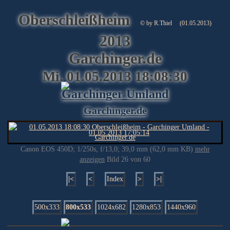
Oberschleißheim
© by R.Thiel
(01.05.2013)
2013
Garchinger.de
Mi. 01.05.2013 18:08:30
Garchinger Umland
Garchinger.de
Canon EOS 450D; 1/250s, f/13,0; 39,0 mm (62,0 mm KB)
mehr
anzeigen
Bild 26 von 60
|<
<
Index
>
>|
500x333
800x533
1024x682
1280x853
1440x960