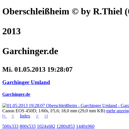
Oberschleißheim
© by R.Thiel
(
2013
Garchinger.de
Mi. 01.05.2013 19:28:07
Garchinger Umland
Garchinger.de
Canon EOS 450D; 1/60s, f/5,6; 18,0 mm (29,0 mm KB)
mehr anzeig
|<
<
Index
>
>|
500x333
800x533
1024x682
1280x853
1440x960