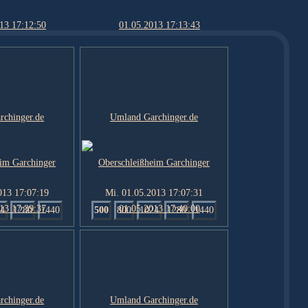
013 17:07:19
Mi. 01.05.2013 17:07:31
4
1280
1440
500
800
1024
1280
1440