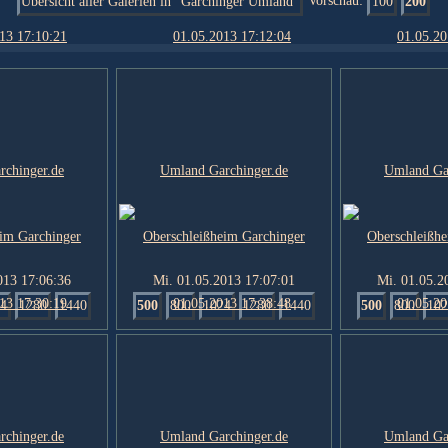
Übersicht aller Galerien in "Garchinger Umland"
Vorschau:
100
200
013 17:06:36
Mi. 01.05.2013 17:07:01
Mi. 01.05.2
4
1280
1440
500
800
1024
1280
1440
500
800
102