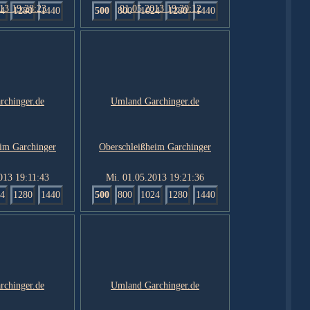
4
1280
1440
500
800
1024
1280
1440
013 19:11:43
Mi. 01.05.2013 19:21:36
4
1280
1440
500
800
1024
1280
1440