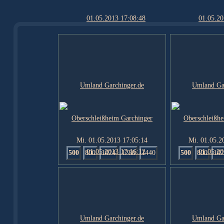
Mi. 01.05.2013 17:05:14
Mi. 01.05.2
500
800
1024
1280
1440
500
800
102