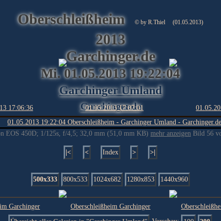
Oberschleißheim
© by R.Thiel
(01.05.2013)
2013
Garchinger.de
Mi. 01.05.2013 19:22:04
Garchinger Umland
Garchinger.de
n EOS 450D; 1/125s, f/4,5; 32,0 mm (51,0 mm KB)
mehr anzeigen
Bild 56 v
|<
<
Index
>
>|
500x333
800x533
1024x682
1280x853
1440x960