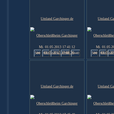
Mi. 01.05.2013 17:41:12
Mi. 01.05.2
500
800
1024
1280
1440
500
800
102