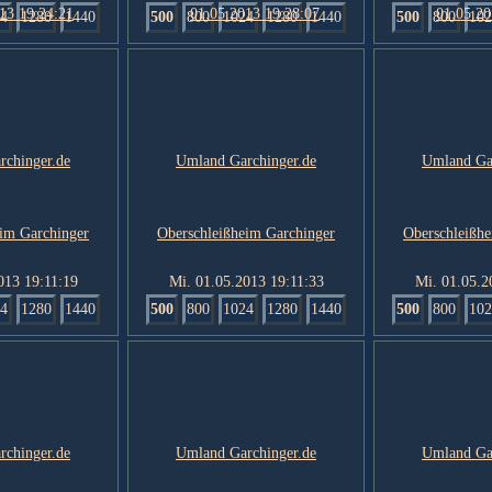
4
1280
1440
500
800
1024
1280
1440
500
800
102
013 19:11:19
Mi. 01.05.2013 19:11:33
Mi. 01.05.2
4
1280
1440
500
800
1024
1280
1440
500
800
102