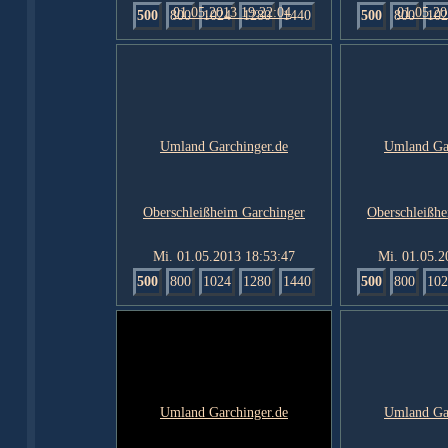
500
800
1024
1280
1440
500
800
102
Mi. 01.05.2013 18:53:47
Mi. 01.05.2
500
800
1024
1280
1440
500
800
102