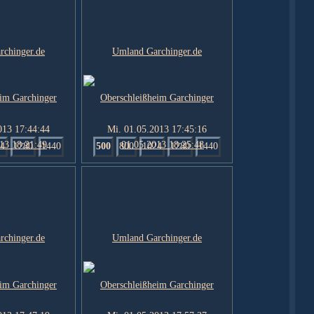
013 17:44:44
Mi. 01.05.2013 17:45:16
4
1280
1440
500
800
1024
1280
1440